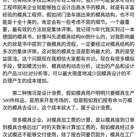
师，也有刚从学校出来的年轻工程师，我们不可能要求年轻的
工程师刚来企业就能够独立设计出高水平的模具，就是有丰富
经验的模具工程师，假如闭门造车搞出来的模具结构，也不可
能是十全十美的，肯定会有一些考虑不周的细节。一个最重
要，最有效的方法就是集体评审。我记得70年代我买到过一本
德国的模具书，好像叫先进模具结构80例什么的，对我影响最
大的就是书中提到了做模具的流程，一定要经过对模具结构的
多次的集体评审。这对我的模具生涯是影响最大的，真的是受
益匪浅。这个问题现在我相信大家都有共识。现在有很多模拟
手段，譬如模流分析、模具结构动态分析，试出的产品和设计
的产品3D比对分析等，可以最大限度地减少因模具设计的不
合理产生的成本增加。
第二种情况是设计浪费，假如模具用户明明只要模具生产
500件样品，是用来开发市场的，但是假如我们按寿命30万模
次的模具去设计，这个成本就大了，属于设计浪费。
很多模具企业，对模具加工费的计算，是以模具接到订单
到模具合格后出厂时的天数来计算加工费的，假如模具经过多
次试模还不能够交付使用，除了按合同要罚款外，模具在工厂