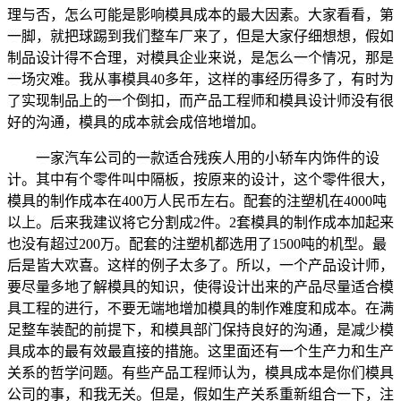
理与否，怎么可能是影响模具成本的最大因素。大家看看，第
一脚，就把球踢到我们整车厂来了，但是大家仔细想想，假如
制品设计得不合理，对模具企业来说，是怎么一个情况，那是
一场灾难。我从事模具40多年，这样的事经历得多了，有时为
了实现制品上的一个倒扣，而产品工程师和模具设计师没有很
好的沟通，模具的成本就会成倍地增加。
一家汽车公司的一款适合残疾人用的小轿车内饰件的设
计。其中有个零件叫中隔板，按原来的设计，这个零件很大，
模具的制作成本在400万人民币左右。配套的注塑机在4000吨
以上。后来我建议将它分割成2件。2套模具的制作成本加起来
也没有超过200万。配套的注塑机都选用了1500吨的机型。最
后是皆大欢喜。这样的例子太多了。所以，一个产品设计师，
要尽量多地了解模具的知识，使得设计出来的产品尽量适合模
具工程的进行，不要无端地增加模具的制作难度和成本。在满
足整车装配的前提下，和模具部门保持良好的沟通，是减少模
具成本的最有效最直接的措施。这里面还有一个生产力和生产
关系的哲学问题。有些产品工程师认为，模具成本是你们模具
公司的事，和我无关。但是，假如生产关系重新组合一下，注